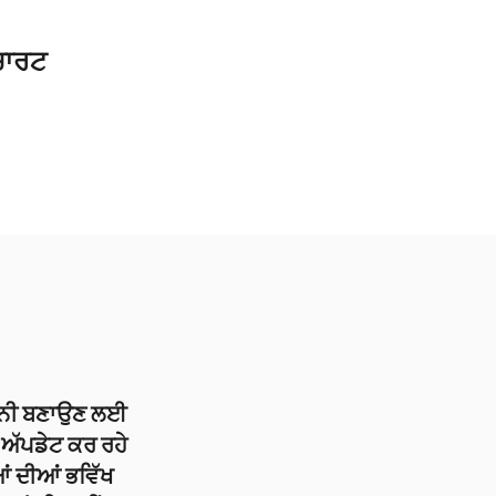
ਚਾਰਟ
ੀਨੀ ਬਣਾਉਣ ਲਈ
ੇ ਅੱਪਡੇਟ ਕਰ ਰਹੇ
ਆਂ ਦੀਆਂ ਭਵਿੱਖ