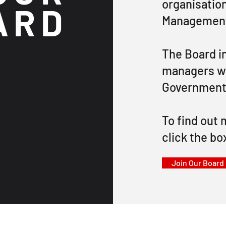
organisatio
ARD
Management
The Board i
managers wi
Government
To find out 
click the bo
Join Our Board