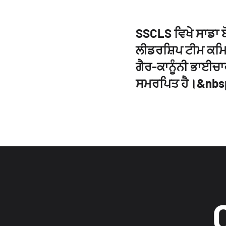
SSCLS ਵਿਖੇ ਸਾਡਾ ਬ
ਲੀਡਰਸ਼ਿਪ ਟੀਮ ਕਮਿਊਨ
ਗੈਰ-ਕਾਨੂੰਨੀ ਭਾਈਚ
ਸਮਰਪਿਤ ਹੈ।&nbs