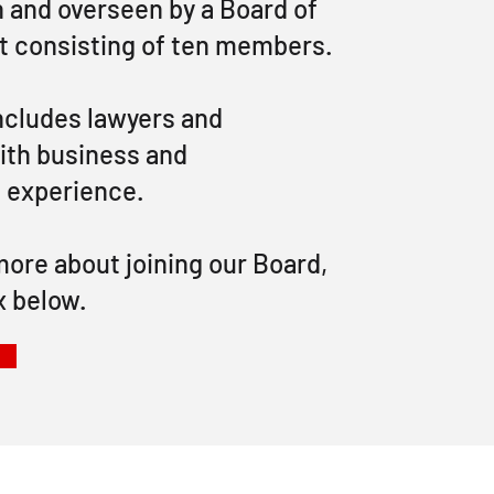
n and overseen by a Board of
 consisting of ten members.
ncludes lawyers and
th business and
 experience.
more about joining our Board,
x below.