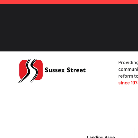
Providing
communit
reform to
since 197
Landing Page