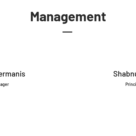
Management
ermanis
Shabn
nager
Princi