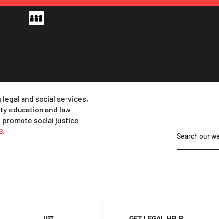
 legal and social services,
y education and law
 promote social justice
8.
ਘਰ
GET LEGAL HELP