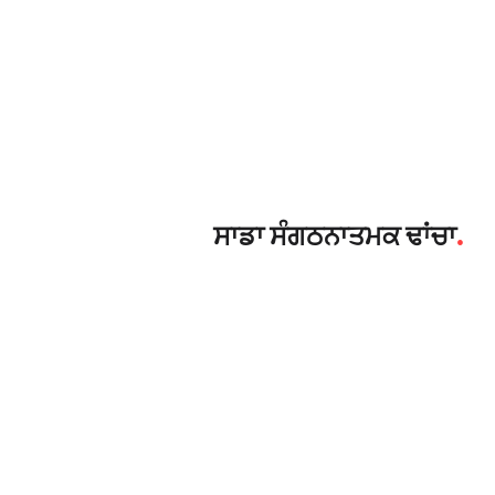
.
ਸਾਡਾ ਸੰਗਠਨਾਤਮਕ ਢਾਂਚਾ