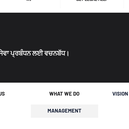
ੀ ਸੇਵਾ ਪ੍ਰਬੰਧਨ ਲਈ ਵਚਨਬੱਧ।
US
WHAT WE DO
VISION
MANAGEMENT