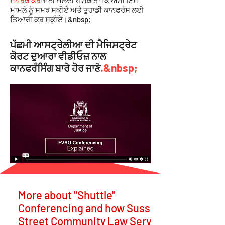
ਸੰਪਰਕ ਕਰੋ
ਜਿੰਨੀ ਜਲਦੀ ਹੋ ਸਕੇ ਤਾਂ ਕਿ ਅਸੀਂ ਇਸ
ਮਾਮਲੇ ਨੂੰ ਸਮਝ ਸਕੀਏ ਅਤੇ ਤੁਹਾਡੀ ਕਾਨਫਰੰਸ ਲਈ
ਤਿਆਰੀ ਕਰ ਸਕੀਏ।&nbsp;
ਪੱਛਮੀ ਆਸਟ੍ਰੇਲੀਆ ਦੀ ਮੈਜਿਸਟ੍ਰੇਟ
ਕੋਰਟ ਦੁਆਰਾ ਵੀਡੀਓਜ਼ ਨਾਲ
.&nbsp;
ਕਾਨਫਰੰਸਿੰਗ ਬਾਰੇ ਹੋਰ ਜਾਣੋ
More about "Shuttle"
Conferencing and how Sussex
Street Community Law Service