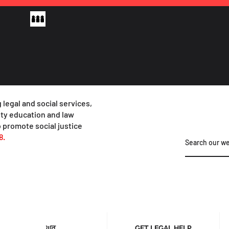
 legal and social services,
y education and law
 promote social justice
8.
ਘਰ
GET LEGAL HELP