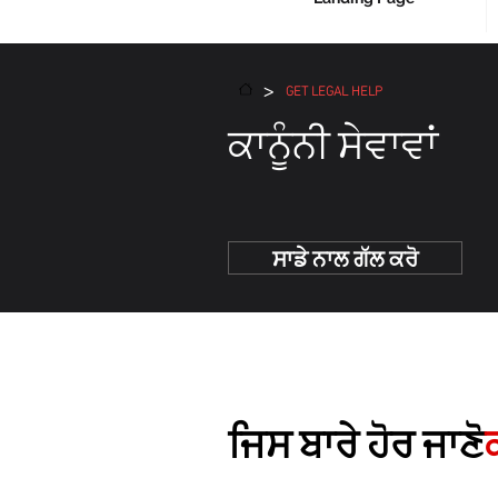
>
GET LEGAL HELP
ਕਾਨੂੰਨੀ ਸੇਵਾਵਾਂ
ਸਾਡੇ ਨਾਲ ਗੱਲ ਕਰੋ
ਜਿਸ ਬਾਰੇ ਹੋਰ ਜਾਣੋ