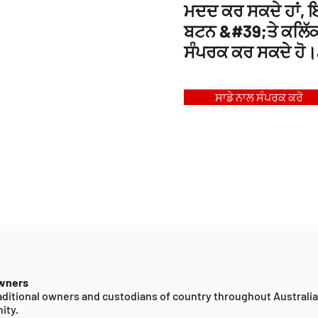
ਮਦਦ ਕਰ ਸਕਦੇ ਹਾਂ, ਇ
ਬਟਨ &#39;ਤੇ ਕਲਿੱਕ 
ਸੰਪਰਕ ਕਰ ਸਕਦੇ ਹੋ
ਸਾਡੇ ਨਾਲ ਸੰਪਰਕ ਕਰੋ
Owners
ditional owners and custodians of country throughout Australi
ity.