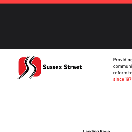
Providing
communit
reform to
since 197
Landing Page