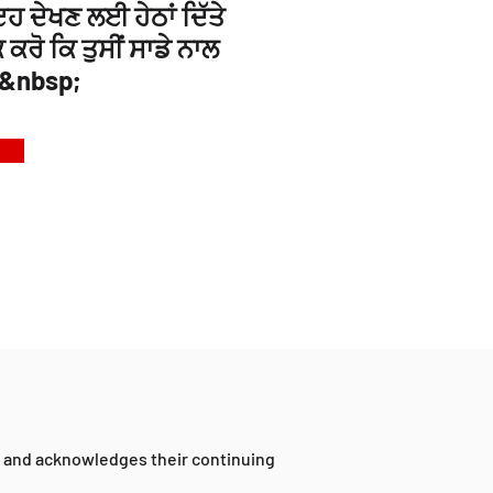
ਹ ਦੇਖਣ ਲਈ ਹੇਠਾਂ ਦਿੱਤੇ
ਕਰੋ ਕਿ ਤੁਸੀਂ ਸਾਡੇ ਨਾਲ
।&nbsp;
a and acknowledges their continuing