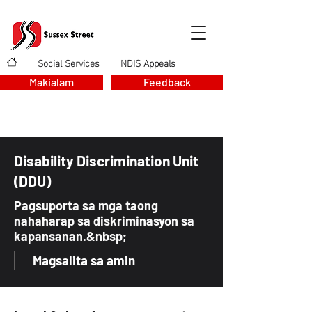
Social Services
NDIS Appeals
>
>
Makialam
Feedback
Disability Discrimination Unit
(DDU)
Pagsuporta sa mga taong
nahaharap sa diskriminasyon sa
kapansanan.&nbsp;
Magsalita sa amin