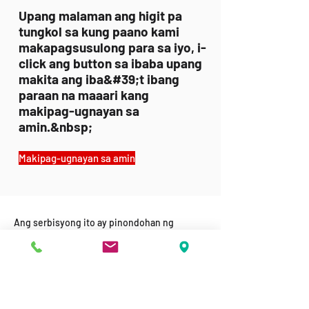
Upang malaman ang higit pa
tungkol sa kung paano kami
makapagsusulong para sa iyo, i-
click ang button sa ibaba upang
makita ang iba&#39;t ibang
paraan na maaari kang
makipag-ugnayan sa
amin.&nbsp;
Makipag-ugnayan sa amin
Ang serbisyong ito ay pinondohan ng
Departamento ng Attorney-General