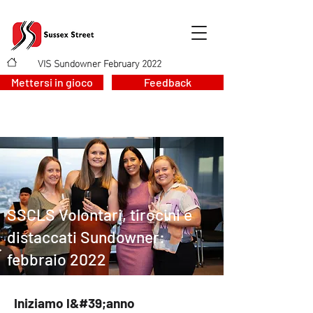
VIS Sundowner February 2022
>
Mettersi in gioco
Feedback
SSCLS Volontari, tirocini e
distaccati Sundowner:
febbraio 2022
Iniziamo l&#39;anno