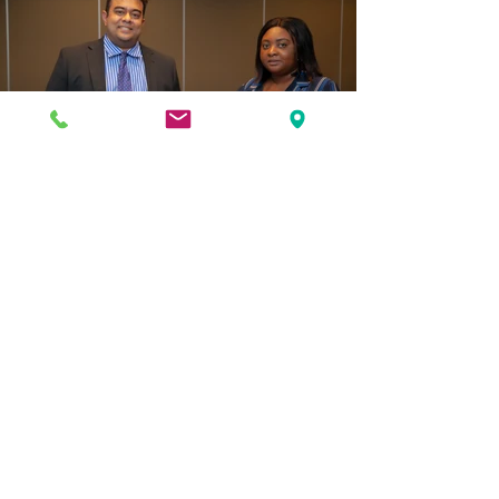
Per saperne di più sul nostro
stage clicca qui sotto.
tirocinio