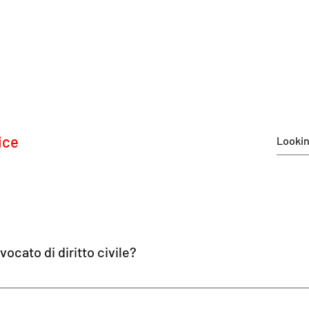
ice
ocato di diritto civile?
ice Inc fornisce consulenza legale gratuita e una certa rappres
itto civile. I nostri avvocati forniscono consulenza gratuita e ris