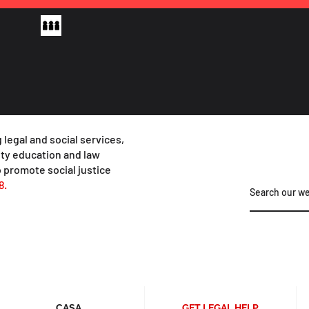
 legal and social services,
y education and law
 promote social justice
8.
CASA
GET LEGAL HELP