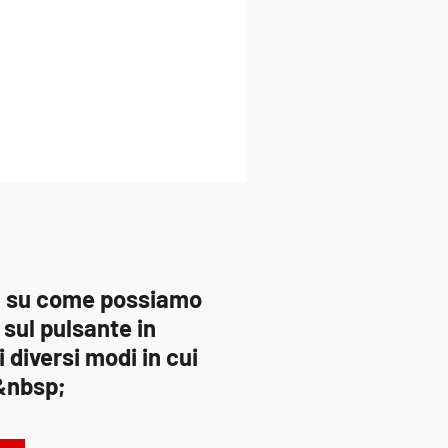
iù su come possiamo
c sul pulsante in
 diversi modi in cui
.&nbsp;