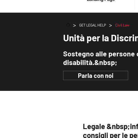
>
>
GET LEGAL HELP
Civil Law
Unità per la Discri
Sostegno alle persone 
disabilità.&nbsp;
Parla con noi
Legale &nbsp;inf
consigli per le p