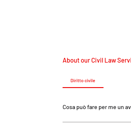
About our Civil Law Serv
Diritto civile
Cosa può fare per me un avv
Sussex Street Community Law Serv
reddito nelle seguenti aree del dir