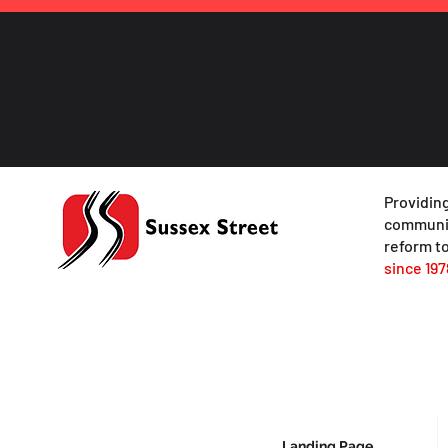
Providing
communit
reform to
since 197
Landing Page