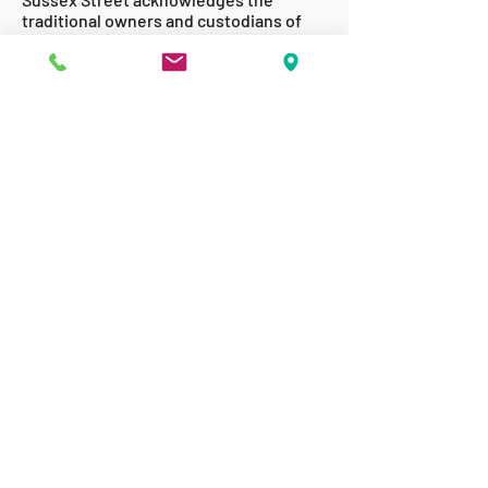
traditional owners and custodians of
country throughout Australia and
acknowledges their continuing
connection to land, sea and community.
We pay our respects to the people, the
cultures and the elders past, present
and emerging.
ABOUT US
GET INVOLVED
ACCESSABILITY
TERMS & CONDITIONS