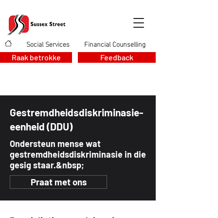
Social Services
Financial Counselling
>
>
Raak betrokke
Feedback
Gestremdheidsdiskriminasie-
eenheid (DDU)
Ondersteun mense wat
gestremdheidsdiskriminasie in die
gesig staar.&nbsp;
Praat met ons