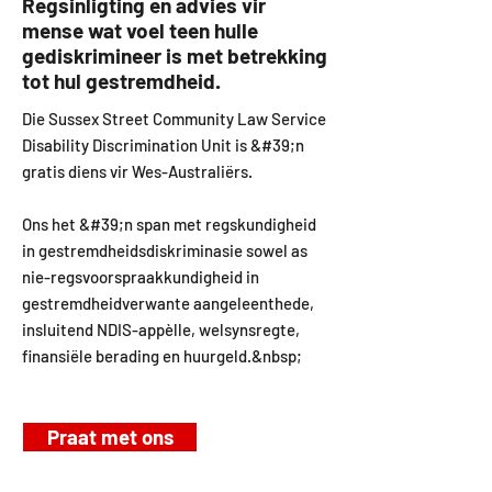
Regsinligting en advies vir
mense wat voel teen hulle
gediskrimineer is met betrekking
tot hul gestremdheid.
Die Sussex Street Community Law Service
Disability Discrimination Unit is &#39;n
gratis diens vir Wes-Australiërs.
Ons het &#39;n span met regskundigheid
in gestremdheidsdiskriminasie sowel as
nie-regsvoorspraakkundigheid in
gestremdheidverwante aangeleenthede,
insluitend NDIS-appèlle, welsynsregte,
finansiële berading en huurgeld.&nbsp;
Praat met ons