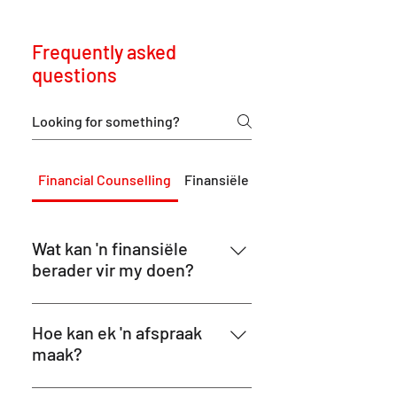
Frequently asked
questions
Financial Counselling
Finansiële welstand
Wat kan 'n finansiële
berader vir my doen?
Sussex Street Community Law
Service lewer finansiële
Hoe kan ek 'n afspraak
beradingsdienste aan mense wat
maak?
finansiële probleme ervaar deur
Om jou bekommernisse met 'n
Verskaffing van 'n gratis en