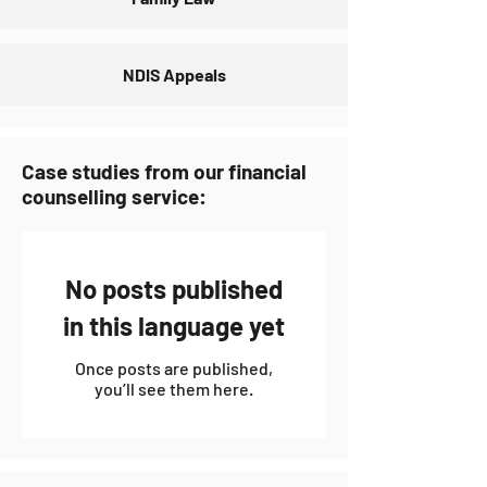
Stel met jou uit oor hoe jy na die
maak, besoek die kontak ons-
hof gedaag word, wat 'n balju kan
bladsy.
doen en of bankrotskap dalk vir jou
NDIS Appeals
is
Case studies from our financial
counselling service:
No posts published
in this language yet
Once posts are published,
you’ll see them here.