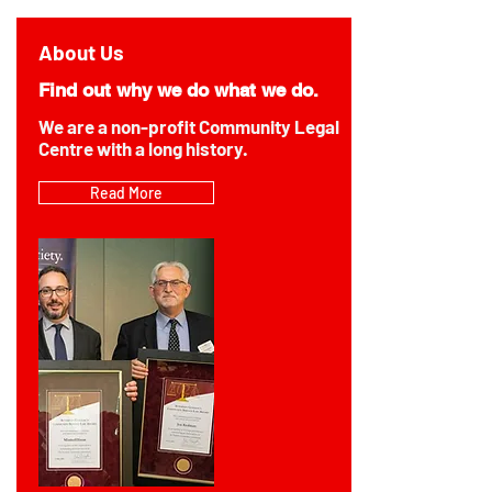
About Us
Find out why we do what we do.
We are a non-profit Community Legal
Centre with a long history.
Read More