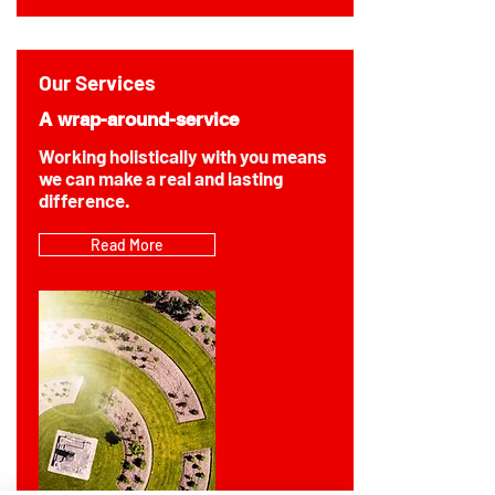
Our Services
A wrap-around-service
Working holistically with you means
we can make a real and lasting
difference.
Read More